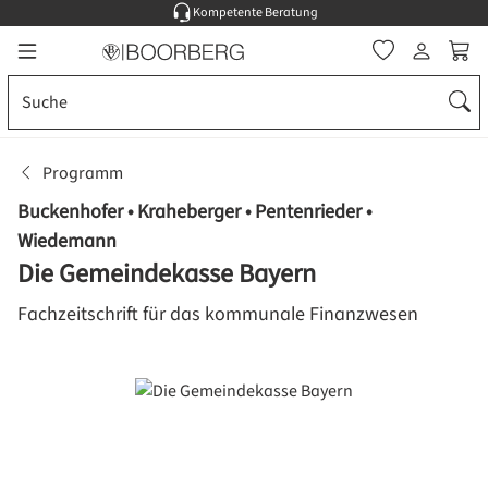
Kompetente Beratung
Zum Hauptinhalt springen
Ware
Programm
Buckenhofer • Kraheberger • Pentenrieder •
Wiedemann
Die Gemeindekasse Bayern
Fachzeitschrift für das kommunale Finanzwesen
Bildergalerie überspringen