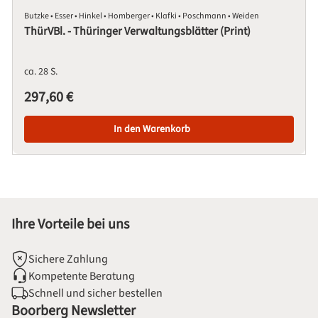
Butzke • Esser • Hinkel • Homberger • Klafki • Poschmann • Weiden
ThürVBl. - Thüringer Verwaltungsblätter (Print)
ca. 28 S.
Regulärer Preis:
297,60 €
In den Warenkorb
Ihre Vorteile bei uns
Sichere Zahlung
Kompetente Beratung
Schnell und sicher bestellen
Boorberg Newsletter