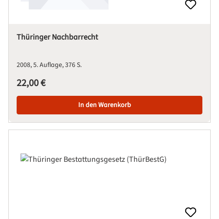
Thüringer Nachbarrecht
2008
5. Auflage
376 S.
Regulärer Preis:
22,00 €
In den Warenkorb