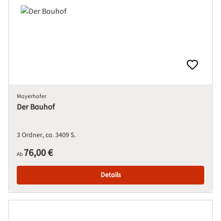
Mayerhofer
Der Bauhof
3 Ordner
ca. 3409 S.
Regulärer Preis:
76,00 €
Ab
Details