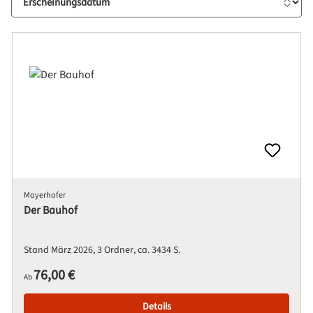
Mayerhofer
Der Bauhof
Stand März 2026
3 Ordner
ca. 3434 S.
Regulärer Preis:
76,00 €
Ab
Details