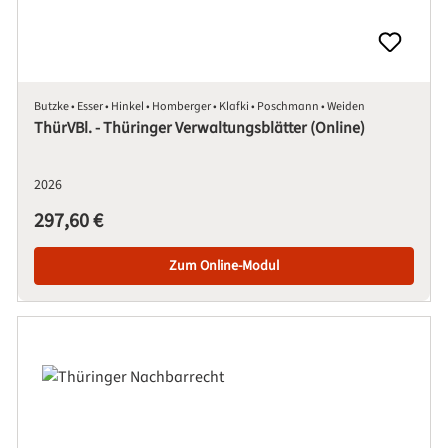
Butzke • Esser • Hinkel • Homberger • Klafki • Poschmann • Weiden
ThürVBl. - Thüringer Verwaltungsblätter (Online)
2026
Regulärer Preis:
297,60 €
Zum Online-Modul