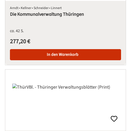
Arndt • Kellner • Schneider • Linnert
Die Kommunalverwaltung Thüringen
ca. 42 S.
Regulärer Preis:
277,20 €
In den Warenkorb