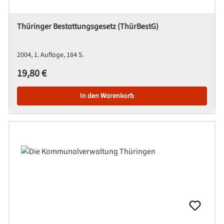
Thüringer Bestattungsgesetz (ThürBestG)
2004
1. Auflage
184 S.
Regulärer Preis:
19,80 €
In den Warenkorb