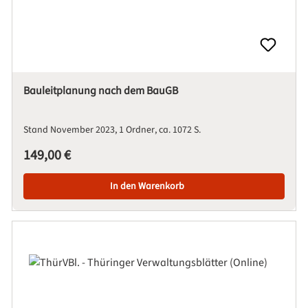
Bauleitplanung nach dem BauGB
Stand November 2023
1 Ordner
ca. 1072 S.
Regulärer Preis:
149,00 €
In den Warenkorb