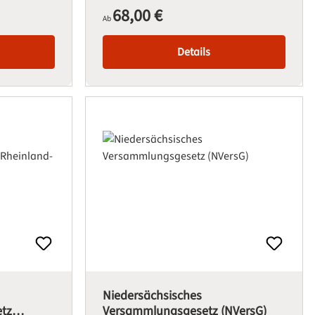
68,00 €
Regulärer Preis:
Ab
Details
Niedersächsisches
tz
Versammlungsgesetz (NVersG)