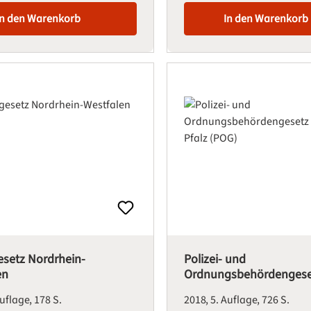
In den Warenkorb
In den Warenkorb
esetz Nordrhein-
Polizei- und
en
Ordnungsbehördengese
Rheinland-Pfalz (POG)
Auflage
178 S.
2018
5. Auflage
726 S.