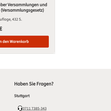
über Versammlungen und
 (Versammlungsgesetz)
Auflage
432 S.
€
is:
In den Warenkorb
Haben Sie Fragen?
Stuttgart
0711 7385-343