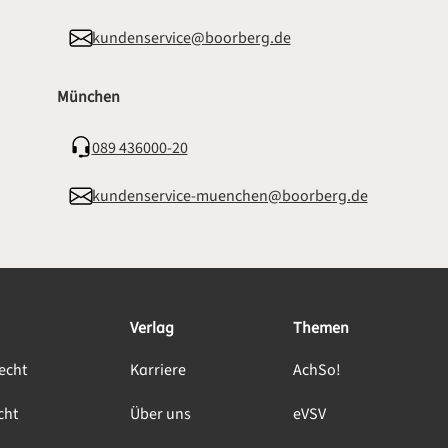
kundenservice@boorberg.de
München
089 436000-20
kundenservice-muenchen@boorberg.de
Verlag
Themen
echt
Karriere
AchSo!
cht
Über uns
eVSV