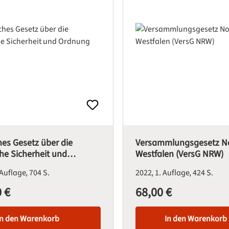
hes Gesetz über die
Versammlungsgesetz No
che Sicherheit und
Westfalen (VersG NRW)
g (HSOG)
 Auflage
704 S.
2022
1. Auflage
424 S.
 €
68,00 €
is:
Regulärer Preis:
In den Warenkorb
In den Warenkorb