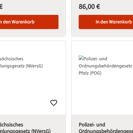
€
86,00 €
is:
Regulärer Preis:
In den Warenkorb
In den Warenkorb
ächsisches
Polizei- und
lungsgesetz (NVersG)
Ordnungsbehördengese