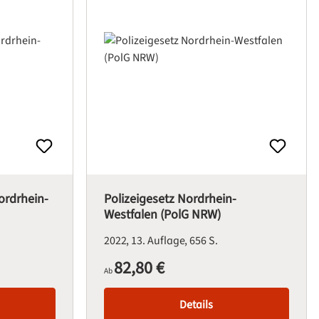
rdrhein-
Polizeigesetz Nordrhein-
Westfalen (PolG NRW)
2022
13. Auflage
656 S.
82,80 €
Regulärer Preis:
Ab
Details