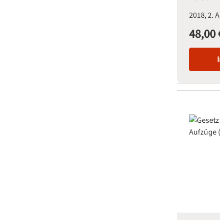
2018
2. 
48,00 
Regulärer Pre