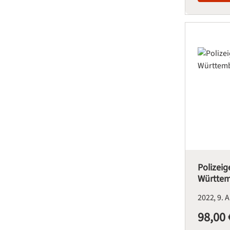
Polizeig
Württe
2022
9. 
98,00 
Regulärer Pre