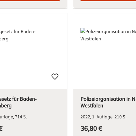
esetz für Baden-
Polizeiorganisation in 
mberg
Westfalen
Auflage
714 S.
2022
1. Auflage
210 S.
€
36,80 €
is:
Regulärer Preis: