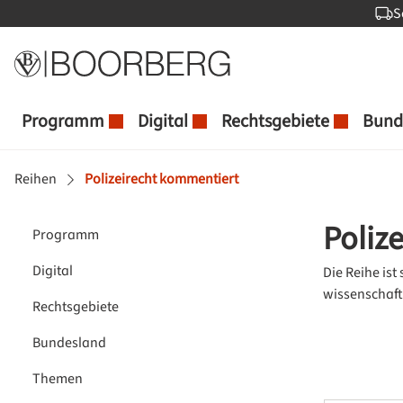
S
 Hauptinhalt springen
Zur Suche springen
Zur Hauptnavigation springen
Programm
Digital
Rechtsgebiete
Bund
Reihen
Polizeirecht kommentiert
Poliz
Programm
Digital
Die Reihe ist
wissenschaft
Rechtsgebiete
Bundesland
Themen