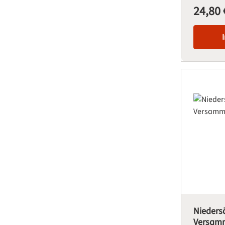
24,80 
Regulärer Pre
Nieders
Versamm