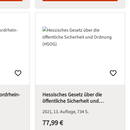
Nordrhein-
Hessisches Gesetz über die
öffentliche Sicherheit und
Ordnung (HSOG)
2021
13. Auflage
734 S.
77,99 €
Regulärer Preis: