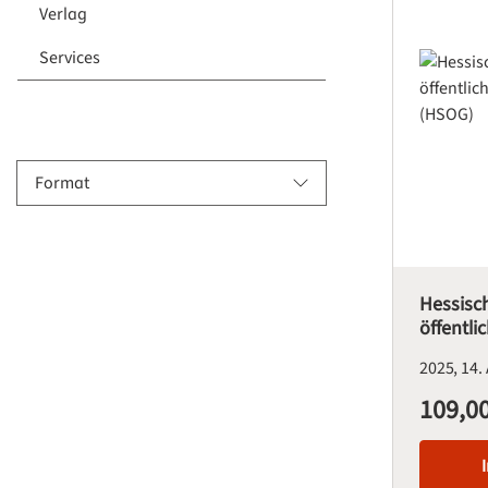
Verlag
Services
Format
Hessisc
öffentli
Ordnun
2025
14.
109,00
Regulärer Pre