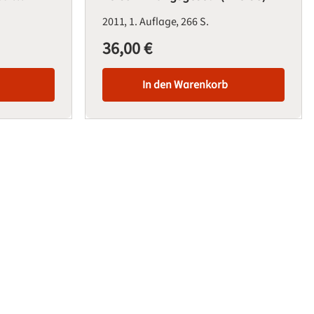
2011
1. Auflage
266 S.
36,00 €
Regulärer Preis:
In den Warenkorb