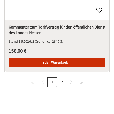
Kommentar zum Tarifvertrag für den öffentlichen Dienst
des Landes Hessen
Stand 1.5.2026
2 Ordner
ca. 2640 S.
Regulärer Preis:
158,00 €
In den Warenkorb
1
2
Seite
Seite