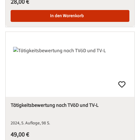
28,00 €
In den Warenkorb
Tätigkeitsbewertung nach TVöD und TV-L
2024
5. Auflage
98 S.
Regulärer Preis:
49,00 €