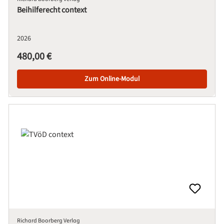
Beihilferecht context
2026
Regulärer Preis:
480,00 €
Zum Online-Modul
Richard Boorberg Verlag