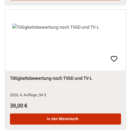
Tätigkeitsbewertung nach TVöD und TV-L
2020
4. Auflage
94 S.
Regulärer Preis:
39,00 €
In den Warenkorb