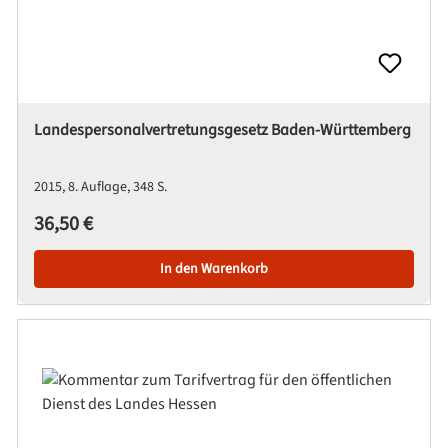
Landespersonalvertretungsgesetz Baden-Württemberg
2015
8. Auflage
348 S.
Regulärer Preis:
36,50 €
In den Warenkorb