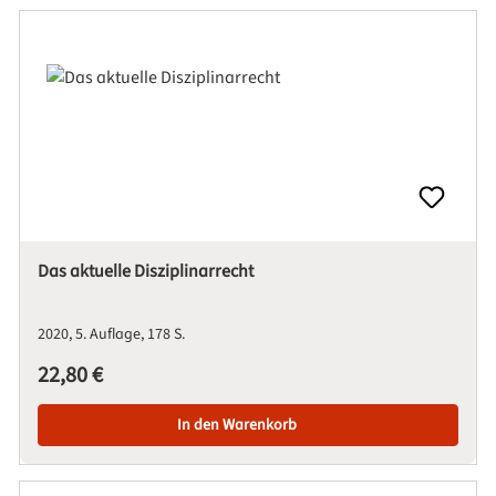
Das aktuelle Disziplinarrecht
2020
5. Auflage
178 S.
Regulärer Preis:
22,80 €
In den Warenkorb