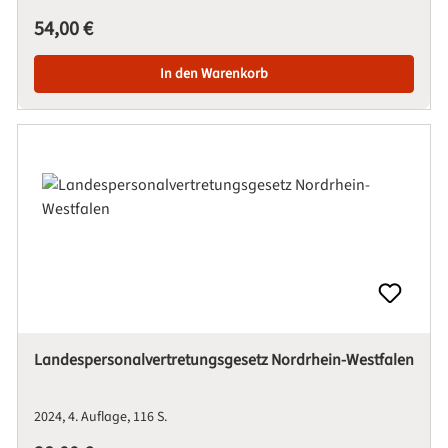
Regulärer Preis:
54,00 €
In den Warenkorb
Landespersonalvertretungsgesetz Nordrhein-Westfalen
2024
4. Auflage
116 S.
Regulärer Preis: