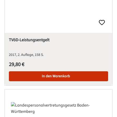
TVöD-Leistungsentgelt
2017
2. Auflage
158 S.
Regulärer Preis:
29,80 €
In den Warenkorb