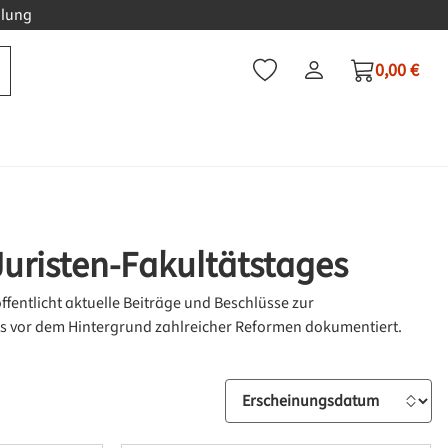
hlung
0,00 €
Du hast 0 Produkte auf dem
Warenkorb
Juristen-Fakultätstages
entlicht aktuelle Beiträge und Beschlüsse zur
ts vor dem Hintergrund zahlreicher Reformen dokumentiert.
Sortierung