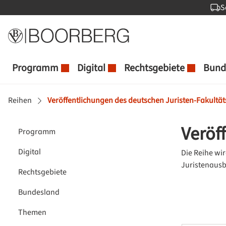
S
 Hauptinhalt springen
Zur Suche springen
Zur Hauptnavigation springen
Programm
Digital
Rechtsgebiete
Bund
Reihen
Veröffentlichungen des deutschen Juristen-Fakultä
Veröf
Programm
Digital
Die Reihe wi
Juristenausb
Rechtsgebiete
Bundesland
Themen