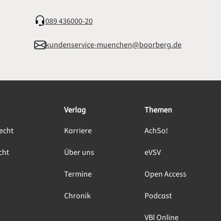
089 436000-20
kundenservice-muenchen@boorberg.de
Verlag
Themen
echt
Karriere
AchSo!
cht
Über uns
eVSV
Termine
Open Access
Chronik
Podcast
VBl Online