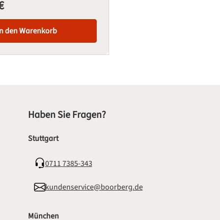
€
is:
In den Warenkorb
Haben Sie Fragen?
Stuttgart
0711 7385-343
kundenservice@boorberg.de
München