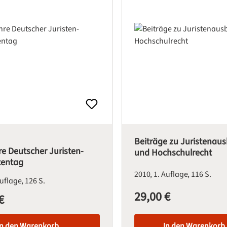
Beiträge zu Juristenau
e Deutscher Juristen-
und Hochschulrecht
tentag
2010
1. Auflage
116 S.
Auflage
126 S.
29,00 €
Regulärer Preis:
€
is:
In den Warenkorb
In den Warenkorb