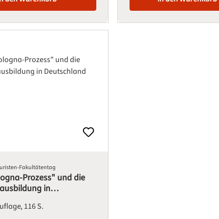
uristen-Fakultätentag
logna-Prozess" und die
nausbildung in
land
Auflage
116 S.