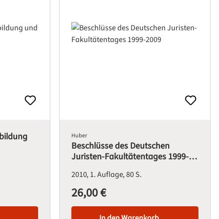
sbildung
Huber
Beschlüsse des Deutschen
Juristen-Fakultätentages 1999-
2009
2010
1. Auflage
80 S.
26,00 €
Regulärer Preis:
In den Warenkorb