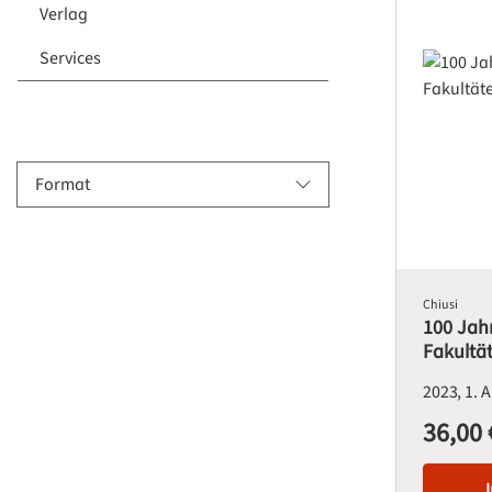
Verlag
Services
Format
Chiusi
100 Jahr
Fakultä
2023
1. 
36,00 
Regulärer Pre