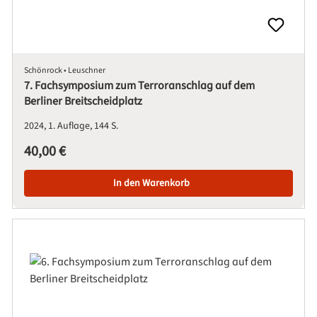
Schönrock • Leuschner
7. Fachsymposium zum Terroranschlag auf dem
Berliner Breitscheidplatz
2024
1. Auflage
144 S.
Regulärer Preis:
40,00 €
In den Warenkorb