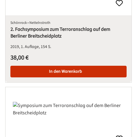
Schönrock • Nettelnstroth
2. Fachsymposium zum Terroranschlag auf dem
Berliner Breitscheidplatz
2019
1. Auflage
154 S.
Regulärer Preis:
38,00 €
In den Warenkorb