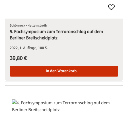
Schönrock • Nettelnstroth
5. Fachsymposium zum Terroranschlag auf dem
Berliner Breitscheidplatz
2022
1. Auflage
100 S.
Regulärer Preis:
39,80 €
In den Warenkorb