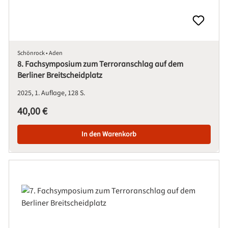
Schönrock • Aden
8. Fachsymposium zum Terroranschlag auf dem
Berliner Breitscheidplatz
2025
1. Auflage
128 S.
Regulärer Preis:
40,00 €
In den Warenkorb