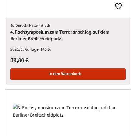
Schönrock • Nettelnstroth
4. Fachsymposium zum Terroranschlag auf dem
Berliner Breitscheidplatz
2021
1. Auflage
140 S.
Regulärer Preis:
39,80 €
In den Warenkorb