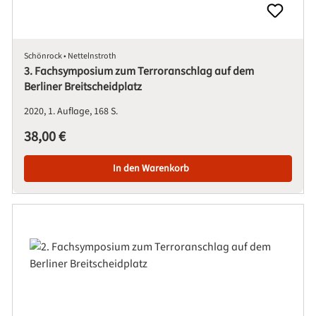
Schönrock • Nettelnstroth
3. Fachsymposium zum Terroranschlag auf dem
Berliner Breitscheidplatz
2020
1. Auflage
168 S.
Regulärer Preis:
38,00 €
In den Warenkorb