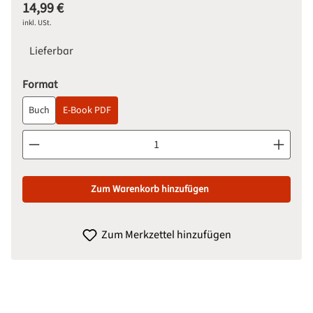
14,99 €
Regulärer Preis:
inkl. USt.
Lieferbar
auswählen
Format
Buch
E-Book PDF
Produkt Anzahl: Gib den gewünschten Wert ein oder benutze d
Zum Warenkorb hinzufügen
Zum Merkzettel hinzufügen