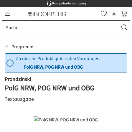
Kompetente Beratung
Zum Hauptinhalt springen
Ware
Programm
Zu diesem Produkt gibt es den Vorgänger:
PolG NRW, POG NRW und OBG
Prondzinski
PolG NRW, POG NRW und OBG
Textausgabe
Bildergalerie überspringen