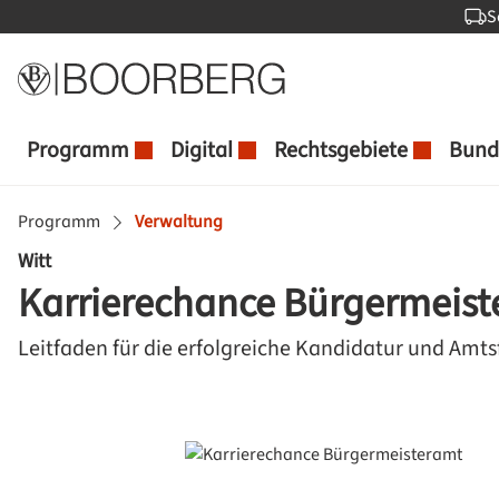
S
 Hauptinhalt springen
Zur Suche springen
Zur Hauptnavigation springen
Programm
Digital
Rechtsgebiete
Bund
Programm
Verwaltung
Witt
Karrierechance Bürgermeis
Leitfaden für die erfolgreiche Kandidatur und Amt
Bildergalerie überspringen