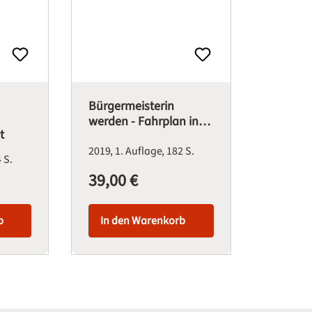
Bürgermeisterin
werden - Fahrplan ins
t
Amt
2019
1. Auflage
182 S.
 S.
39,00 €
Regulärer Preis:
In den Warenkorb
b