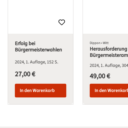
Erfolg bei
Dippon • Witt
Herausforderung
Bürgermeisterwahlen
Bürgermeisteram
2024
1. Auflage
152 S.
2024
1. Auflage
304
27,00 €
Regulärer Preis:
49,00 €
Regulärer Preis:
In den Warenkorb
In den Warenkor