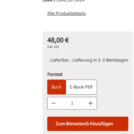
ISBN
9783415071414
Alle Produktdetails
48,00 €
Regulärer Preis:
inkl. USt.
Lieferbar - Lieferung in 3–5 Werktagen
auswählen
Format
Buch
E-Book PDF
Produkt Anzahl: Gib den gewünschten Wert 
Zum Warenkorb hinzufügen