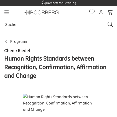
Kompetente Beratung
Zum Hauptinhalt springen
Ware
Programm
Chen • Riedel
Human Rights Standards between
Recognition, Confirmation, Affirmation
and Change
Bildergalerie überspringen