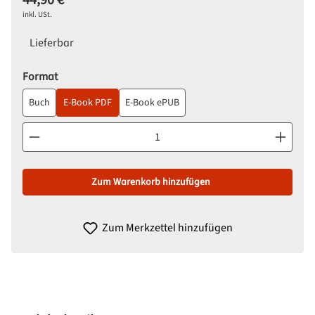
44,90 €
inkl. USt.
Lieferbar
auswählen
Format
Buch
E-Book PDF
E-Book ePUB
Produkt Anzahl: Gib den gewünschten Wert ein oder benutze d
Zum Warenkorb hinzufügen
Zum Merkzettel hinzufügen