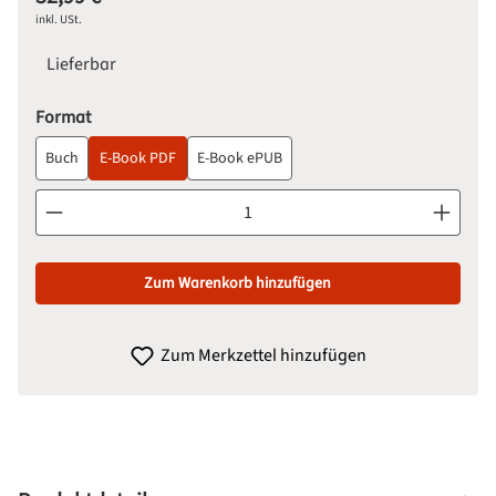
inkl. USt.
Lieferbar
auswählen
Format
Buch
E-Book PDF
E-Book ePUB
Produkt Anzahl: Gib den gewünschten Wert ein oder benutze d
Zum Warenkorb hinzufügen
Zum Merkzettel hinzufügen