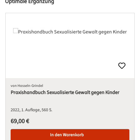
Produktgalerie überspringen
Optimale Ergänzung
von Hasseln-Grindel
Praxishandbuch Sexualisierte Gewalt gegen Kinder
2022
1. Auflage
560 S.
Regulärer Preis:
69,00 €
In den Warenkorb