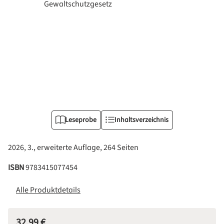
Leseprobe
Inhaltsverzeichnis
2026, 3., erweiterte Auflage, 264 Seiten
ISBN
9783415077454
Alle Produktdetails
32,99 €
Regulärer Preis: