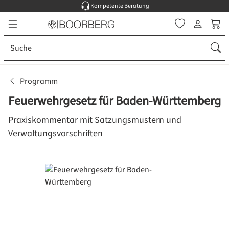
Kompetente Beratung
Zum Hauptinhalt springen
Ware
Programm
Feuerwehrgesetz für Baden-Württemberg
Praxiskommentar mit Satzungsmustern und
Verwaltungsvorschriften
Bildergalerie überspringen