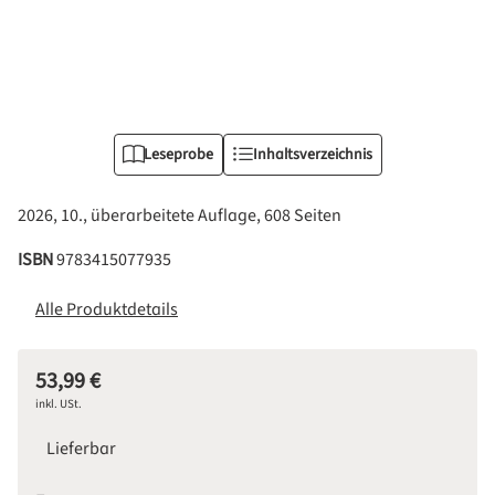
Leseprobe
Inhaltsverzeichnis
2026, 10., überarbeitete Auflage, 608 Seiten
ISBN
9783415077935
Alle Produktdetails
53,99 €
Regulärer Preis:
inkl. USt.
Lieferbar