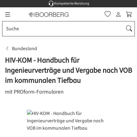
Kompetente Beratung
Zum Hauptinhalt springen
Ware
Bundesland
HIV-KOM - Handbuch für
Ingenieurverträge und Vergabe nach VOB
im kommunalen Tiefbau
mit PROform-Formularen
Bildergalerie überspringen