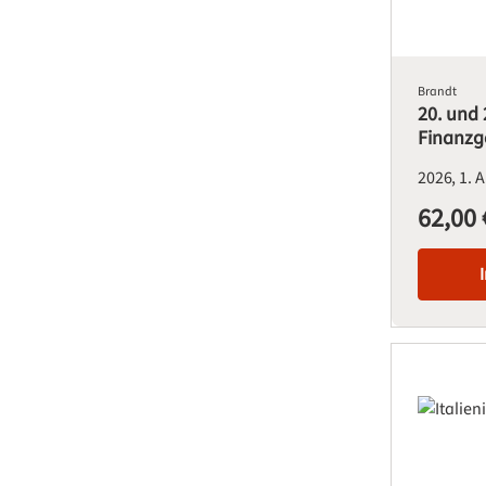
Brandt
20. und 
Finanzg
2026
1. 
62,00 
Regulärer Pre