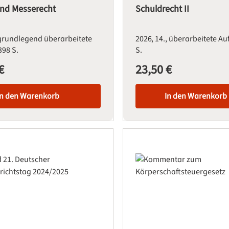
und Messerecht
Schuldrecht II
 grundlegend überarbeitete
2026
14., überarbeitete A
398 S.
S.
€
23,50 €
is:
Regulärer Preis:
In den Warenkorb
In den Warenkorb