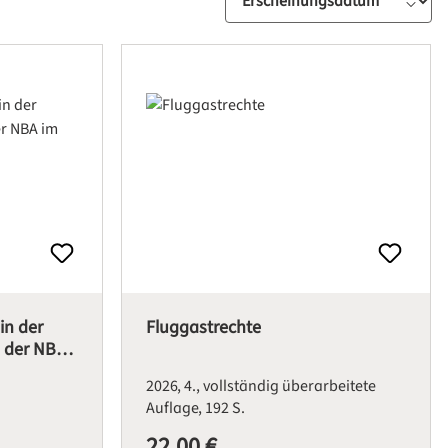
in der
Fluggastrechte
 der NBA
2026
4., vollständig überarbeitete
Auflage
192 S.
22,00 €
Regulärer Preis: