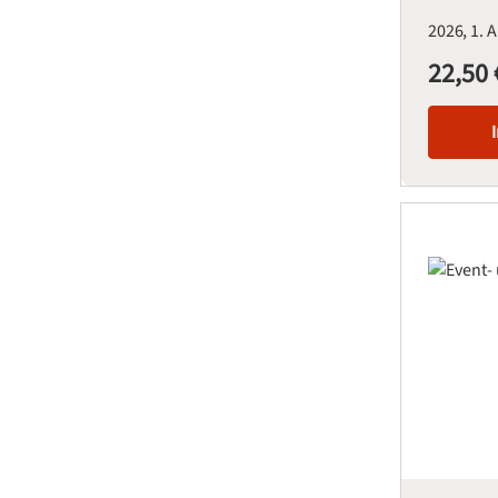
2026
1. 
22,50 
Regulärer Pre