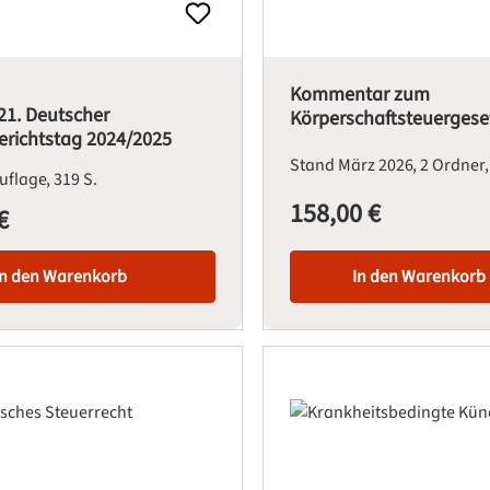
Kommentar zum
21. Deutscher
Körperschaftsteuergese
erichtstag 2024/2025
Stand März 2026
2 Ordner
Auflage
319 S.
158,00 €
Regulärer Preis:
€
is:
In den Warenkorb
In den Warenkorb