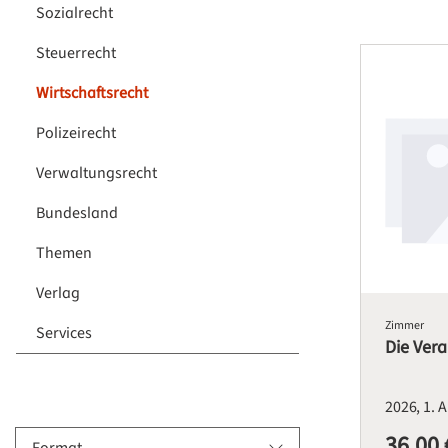
Sozialrecht
Steuerrecht
Wirtschaftsrecht
Polizeirecht
Verwaltungsrecht
Bundesland
Themen
Verlag
Zimmer
Services
Die Ver
2026
1. 
36,00 
Regulärer Pre