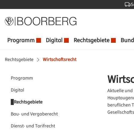
S
 Hauptinhalt springen
Zur Suche springen
Zur Hauptnavigation springen
Programm
Digital
Rechtsgebiete
Bund
Rechtsgebiete
Wirtschaftsrecht
Wirts
Programm
Digital
Aktuelle und
Hauptaugenme
Rechtsgebiete
beruflichen 
Gesellschaft
Bau- und Vergaberecht
Dienst- und Tarifrecht