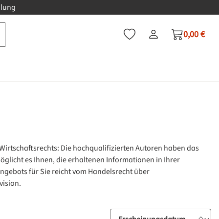
hlung
0,00 €
Du hast 0 Produkte auf dem
Warenkorb
irtschaftsrechts: Die hochqualifizierten Autoren haben das
licht es Ihnen, die erhaltenen Informationen in Ihrer
ngebots für Sie reicht vom Handelsrecht über
vision.
Sortierung