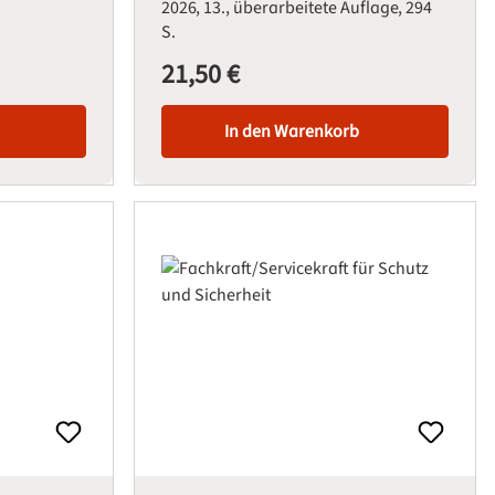
2026
13., überarbeitete Auflage
294
S.
21,50 €
Regulärer Preis:
In den Warenkorb