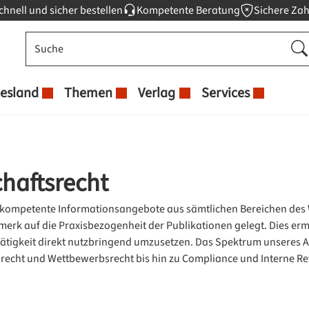
chnell und sicher bestellen
Kompetente Beratung
Sichere Za
esland
Themen
Verlag
Services
chaftsrecht
 kompetente Informationsangebote aus sämtlichen Bereichen des W
rk auf die Praxisbezogenheit der Publikationen gelegt. Dies ermög
Tätigkeit direkt nutzbringend umzusetzen. Das Spektrum unseres A
srecht und Wettbewerbsrecht bis hin zu Compliance und Interne Re