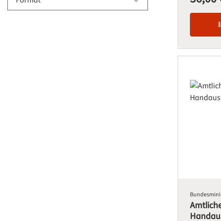
Format
Bundesminis
Amtlich
Handau