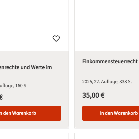
Einkommensteuerrecht
nrechte und Werte im
2025
22. Auflage
338 S.
Auflage
160 S.
35,00 €
Regulärer Preis:
€
is:
In den Warenkorb
In den Warenkorb