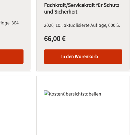
Fachkraft/Servicekraft für Schutz
und Sicherheit
uflage
364
2026
10., aktualisierte Auflage
600 S.
66,00 €
Regulärer Preis:
In den Warenkorb