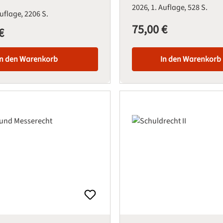
2026
1. Auflage
528 S.
Auflage
2206 S.
75,00 €
Regulärer Preis:
€
is:
In den Warenkorb
In den Warenkorb