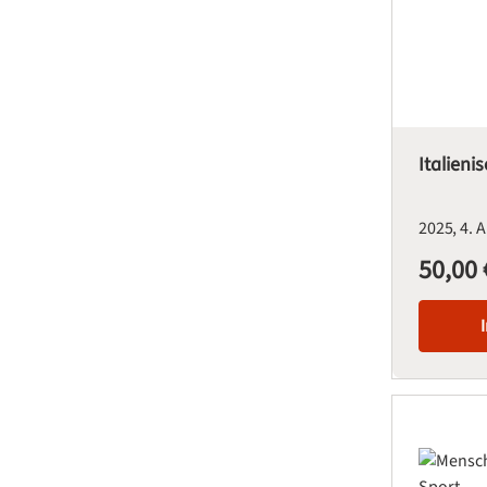
Italieni
2025
4. 
50,00 
Regulärer Pre