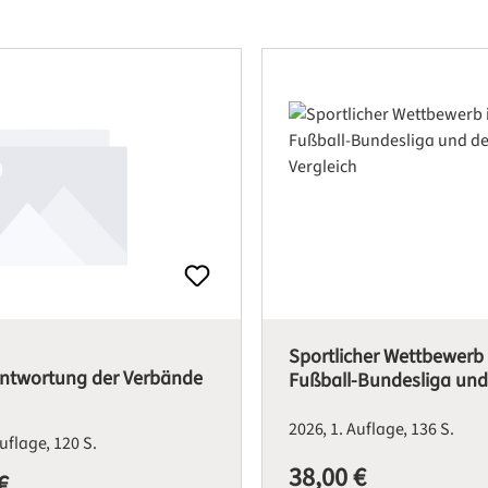
Sportlicher Wettbewerb 
antwortung der Verbände
Fußball-Bundesliga und
im Vergleich
2026
1. Auflage
136 S.
Auflage
120 S.
38,00 €
Regulärer Preis:
€
is: