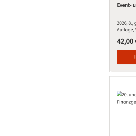
Event- 
2026
8.,
Auflage
42,00 
Regulärer Pre