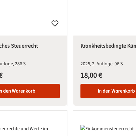
sches Steuerrecht
Krankheitsbedingte Kü
Auflage
286 S.
2025
2. Auflage
96 S.
€
18,00 €
is:
Regulärer Preis:
In den Warenkorb
In den Warenkorb