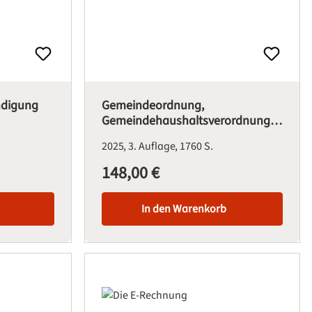
ndigung
Gemeindeordnung,
Gemeindehaushaltsverordnung
Baden-Württemberg
2025
3. Auflage
1760 S.
148,00 €
Regulärer Preis:
In den Warenkorb