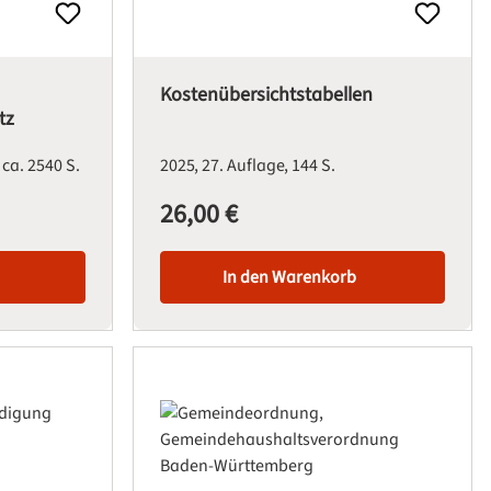
Kostenübersichtstabellen
tz
ca. 2540 S.
2025
27. Auflage
144 S.
26,00 €
Regulärer Preis:
In den Warenkorb