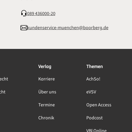
089 436000-20
kundenservice-muenchen@boorberg.de
Verlag
Themen
echt
Karriere
AchSo!
cht
Über uns
eVSV
Termine
Open Access
Chronik
Podcast
VBl Online