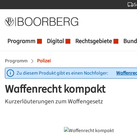
S
 Hauptinhalt springen
Zur Suche springen
Zur Hauptnavigation springen
Programm
Digital
Rechtsgebiete
Bund
Programm
Polizei
Zu diesem Produkt gibt es einen Nachfolger:
Waffenre
Waffenrecht kompakt
Kurzerläuterungen zum Waffengesetz
Bildergalerie überspringen