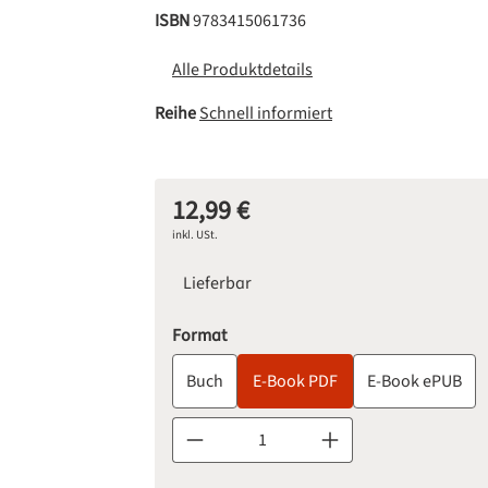
ISBN
9783415061736
Alle Produktdetails
Reihe
Schnell informiert
12,99 €
Regulärer Preis:
inkl. USt.
Lieferbar
auswählen
Format
Buch
E-Book PDF
E-Book ePUB
Produkt Anzahl: Gib den gewünschten Wert 