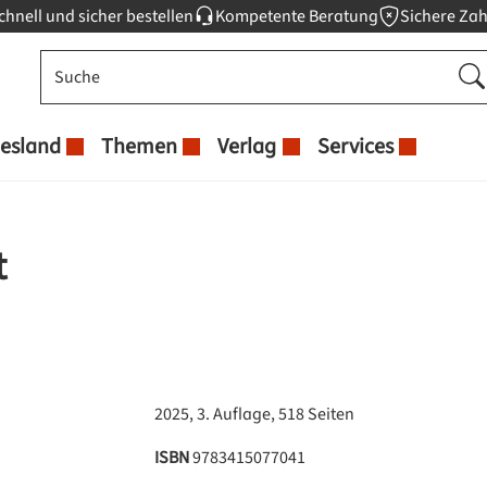
chnell und sicher bestellen
Kompetente Beratung
Sichere Za
esland
Themen
Verlag
Services
t
2025, 3. Auflage, 518 Seiten
ISBN
9783415077041