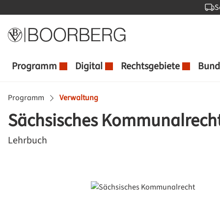
S
 Hauptinhalt springen
Zur Suche springen
Zur Hauptnavigation springen
Programm
Digital
Rechtsgebiete
Bund
Programm
Verwaltung
Sächsisches Kommunalrech
Lehrbuch
Bildergalerie überspringen