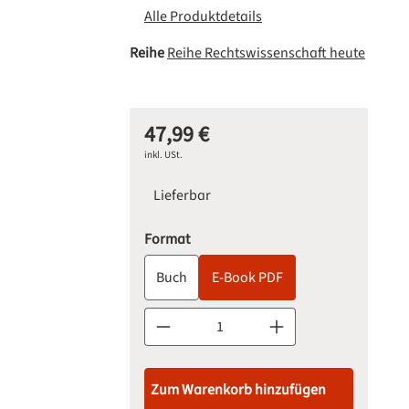
Alle Produktdetails
Reihe
Reihe Rechtswissenschaft heute
47,99 €
Regulärer Preis:
inkl. USt.
Lieferbar
auswählen
Format
Buch
E-Book PDF
Produkt Anzahl: Gib den gewünschten Wert 
Zum Warenkorb hinzufügen