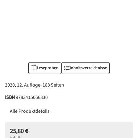
Leseproben
Inhaltsverzeichnisse
2020, 12. Auflage, 188 Seiten
ISBN
9783415066830
Alle Produktdetails
25,80 €
Regulärer Preis:
inkl. USt.