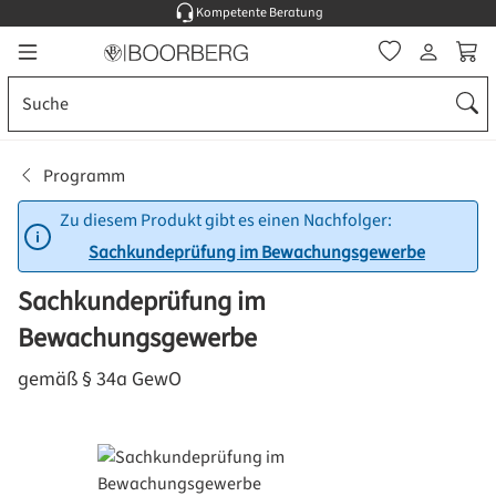
Kompetente Beratung
Zum Hauptinhalt springen
Ware
Programm
Zu diesem Produkt gibt es einen Nachfolger:
Sachkundeprüfung im Bewachungsgewerbe
Sachkundeprüfung im
Bewachungsgewerbe
gemäß § 34a GewO
Bildergalerie überspringen