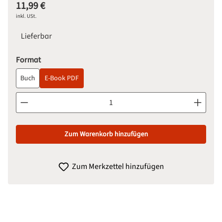
11,99 €
Regulärer Preis:
inkl. USt.
Lieferbar
auswählen
Format
Buch
E-Book PDF
Produkt Anzahl: Gib den gewünschten Wert ein oder benutze d
Zum Warenkorb hinzufügen
Zum Merkzettel hinzufügen