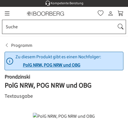
Kompetente Beratung
Zum Hauptinhalt springen
Ware
Programm
Zu diesem Produkt gibt es einen Nachfolger:
PolG NRW, POG NRW und OBG
Prondzinski
PolG NRW, POG NRW und OBG
Textausgabe
Bildergalerie überspringen