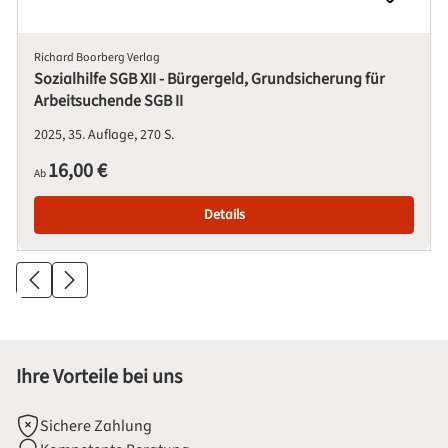
Richard Boorberg Verlag
Sozialhilfe SGB XII - Bürgergeld, Grundsicherung für
Arbeitsuchende SGB II
2025
35. Auflage
270 S.
Regulärer Preis:
16,00 €
Ab
Details
Ihre Vorteile bei uns
Sichere Zahlung