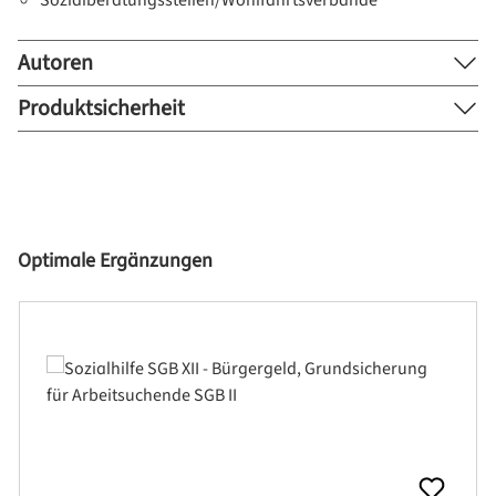
Sozialberatungsstellen/Wohlfahrtsverbände
Autoren
Produktsicherheit
Produktgalerie überspringen
Optimale Ergänzungen