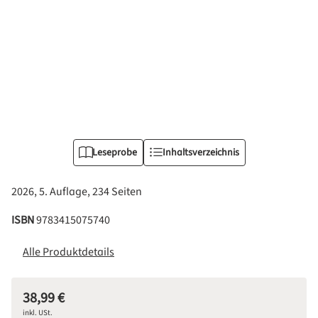
Leseprobe
Inhaltsverzeichnis
2026, 5. Auflage, 234 Seiten
ISBN
9783415075740
Alle Produktdetails
38,99 €
Regulärer Preis:
inkl. USt.