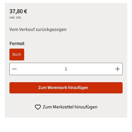
37,80 €
Regulärer Preis:
inkl. USt.
Vom Verkauf zurückgezogen
auswählen
Format
Buch
Produkt Anzahl: Gib den gewünschten Wert ein oder benutze d
Zum Warenkorb hinzufügen
Zum Merkzettel hinzufügen