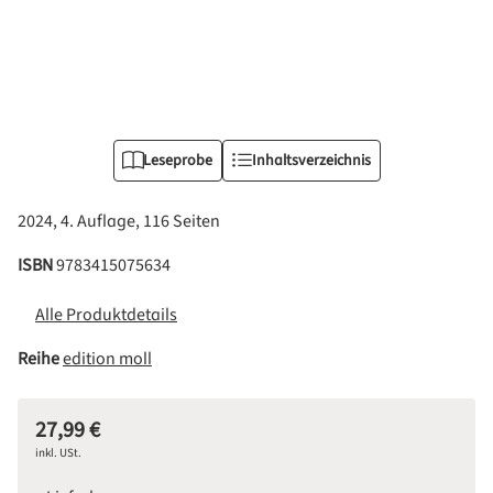
Leseprobe
Inhaltsverzeichnis
2024, 4. Auflage, 116 Seiten
ISBN
9783415075634
Alle Produktdetails
Reihe
edition moll
27,99 €
Regulärer Preis:
inkl. USt.