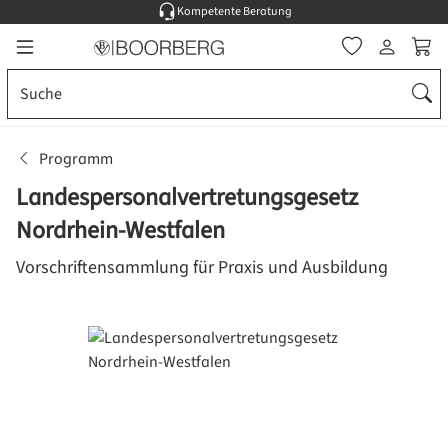
Kompetente Beratung
Zum Hauptinhalt springen
Ware
Programm
Landespersonalvertretungsgesetz
Nordrhein-Westfalen
Vorschriftensammlung für Praxis und Ausbildung
Bildergalerie überspringen