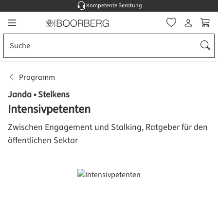
Kompetente Beratung
Zum Hauptinhalt springen
Ware
Programm
Janda • Stelkens
Intensivpetenten
Zwischen Engagement und Stalking, Ratgeber für den
öffentlichen Sektor
Bildergalerie überspringen