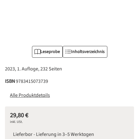
Leseprobe
Inhaltsverzeichnis
2023, 1. Auflage, 232 Seiten
ISBN
9783415073739
Alle Produktdetails
29,80 €
Regulärer Preis:
inkl. USt.
Lieferbar - Lieferung in 3–5 Werktagen