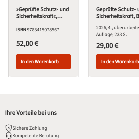
»Geprüfte Schutz- und
Geprüfte Schutz-
Sicherheitskraft«,
Sicherheitskraft,
Band 1 und Band 2
1
2026
4., überarbeit
ISBN
9783415078567
Auflage
233 S.
52,00 €
Regulärer Preis:
29,00 €
Regulärer Preis:
In den Warenkorb
In den Warenkorb
Ihre Vorteile bei uns
Sichere Zahlung
Kompetente Beratung