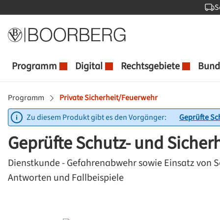
S
 Hauptinhalt springen
Zur Suche springen
Zur Hauptnavigation springen
Programm
Digital
Rechtsgebiete
Bund
Programm
Private Sicherheit/Feuerwehr
Zu diesem Produkt gibt es den Vorgänger:
Geprüfte Sch
Geprüfte Schutz- und Sicherh
Dienstkunde - Gefahrenabwehr sowie Einsatz von Sch
Antworten und Fallbeispiele