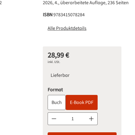
2026, 4., überarbeitete Auflage, 236 Seiten
ISBN
9783415078284
Alle Produktdetails
28,99 €
Regulärer Preis:
inkl. USt.
Lieferbar
auswählen
Format
Buch
E-Book PDF
Produkt Anzahl: Gib den gewünschten Wert 