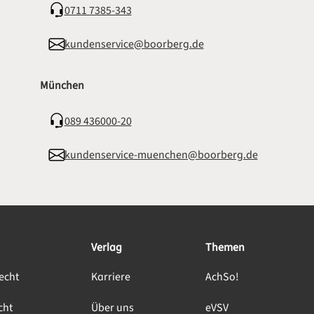
0711 7385-343
kundenservice@boorberg.de
München
089 436000-20
kundenservice-muenchen@boorberg.de
Verlag
Themen
echt
Karriere
AchSo!
cht
Über uns
eVSV