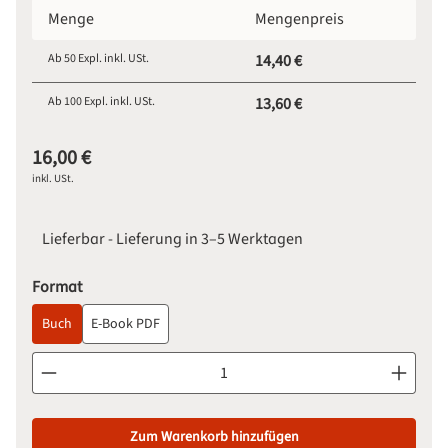
Menge
Mengenpreis
Ab
50
Expl. inkl. USt.
14,40 €
Ab
100
Expl. inkl. USt.
13,60 €
16,00 €
inkl. USt.
Lieferbar - Lieferung in 3–5 Werktagen
auswählen
Format
Buch
E-Book PDF
Produkt Anzahl: Gib den gewünschten Wert ein oder benutze d
Zum Warenkorb hinzufügen