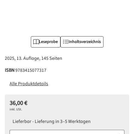
Leseprobe
Inhaltsverzeichnis
2025, 13. Auflage, 145 Seiten
ISBN
9783415077317
Alle Produktdetails
36,00 €
Regulärer Preis:
inkl. USt.
Lieferbar - Lieferung in 3–5 Werktagen
Produkt Anzahl: Gib den gewünschten Wert ein oder benutze d