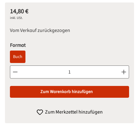
14,80 €
Regulärer Preis:
inkl. USt.
Vom Verkauf zurückgezogen
auswählen
Format
Buch
Produkt Anzahl: Gib den gewünschten Wert ein oder benutze d
Zum Warenkorb hinzufügen
Zum Merkzettel hinzufügen