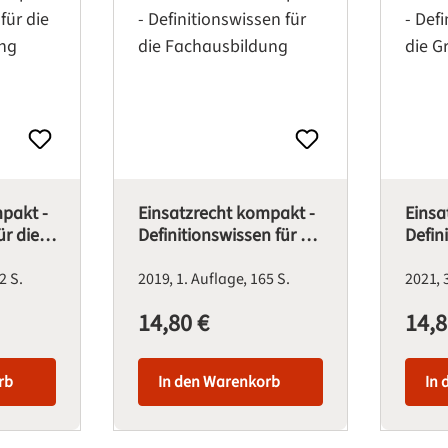
pakt -
Einsatzrecht kompakt -
Einsa
ür die
Definitionswissen für die
Defin
ung
Fachausbildung
Grun
2 S.
2019
1. Auflage
165 S.
2021
14,80 €
14,8
Regulärer Preis:
Regulärer
rb
In den Warenkorb
In 