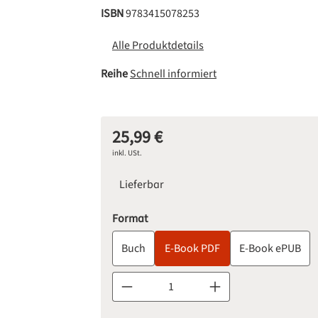
ISBN
9783415078253
Alle Produktdetails
Reihe
Schnell informiert
25,99 €
Regulärer Preis:
inkl. USt.
Lieferbar
auswählen
Format
Buch
E-Book PDF
E-Book ePUB
Produkt Anzahl: Gib den gewünschten Wert 