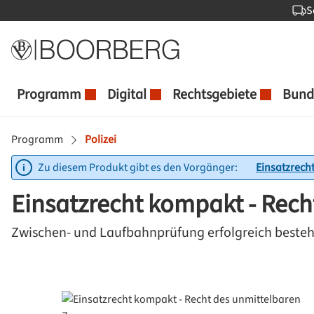
S
 Hauptinhalt springen
Zur Suche springen
Zur Hauptnavigation springen
Programm
Digital
Rechtsgebiete
Bund
Programm
Polizei
Zu diesem Produkt gibt es den Vorgänger:
Einsatzrech
Einsatzrecht kompakt - Rec
Zwischen- und Laufbahnprüfung erfolgreich beste
Bildergalerie überspringen