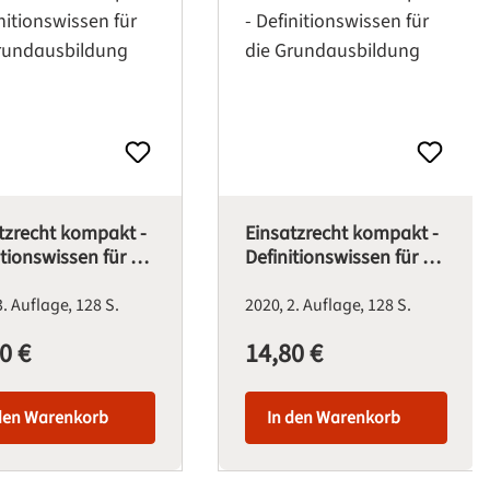
tzrecht kompakt -
Einsatzrecht kompakt -
itionswissen für die
Definitionswissen für die
dausbildung
Grundausbildung
3. Auflage
128 S.
2020
2. Auflage
128 S.
0 €
14,80 €
 Preis:
Regulärer Preis:
den Warenkorb
In den Warenkorb