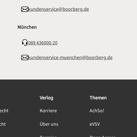
kundenservice@boorberg.de
München
089 436000-20
kundenservice-muenchen@boorberg.de
Verlag
Themen
echt
Karriere
AchSo!
cht
Über uns
eVSV