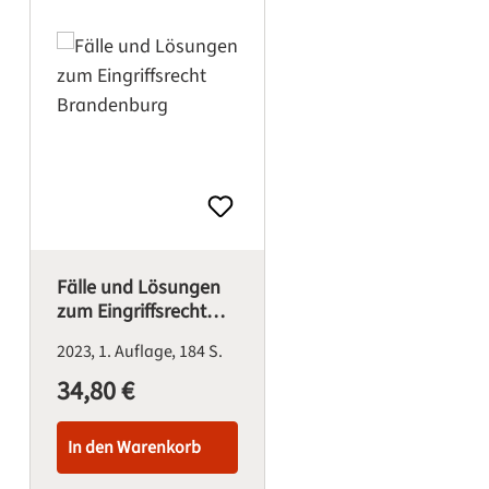
Fälle und Lösungen
zum Eingriffsrecht
Brandenburg
2023
1. Auflage
184 S.
34,80 €
Regulärer Preis:
In den Warenkorb