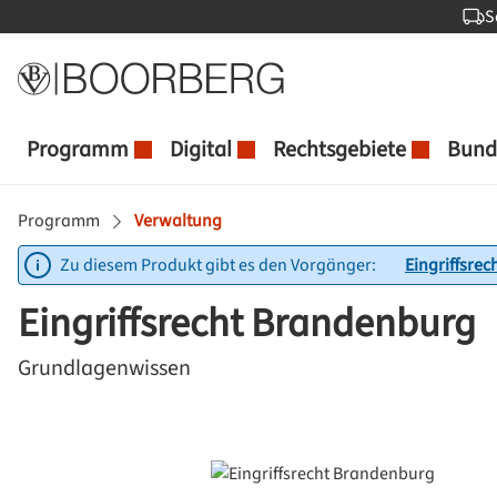
S
 Hauptinhalt springen
Zur Suche springen
Zur Hauptnavigation springen
Programm
Digital
Rechtsgebiete
Bund
Programm
Verwaltung
Zu diesem Produkt gibt es den Vorgänger:
Eingriffsre
Eingriffsrecht Brandenburg
Grundlagenwissen
Bildergalerie überspringen