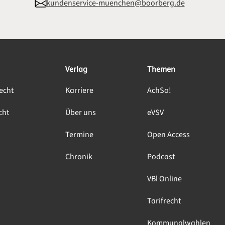
kundenservice-muenchen@boorberg.de
Verlag
Themen
echt
Karriere
AchSo!
cht
Über uns
eVSV
Termine
Open Access
Chronik
Podcast
VBl Online
Tarifrecht
Kommunalwahlen