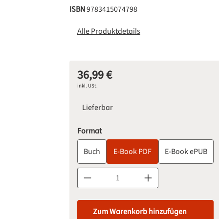
ISBN
9783415074798
Alle Produktdetails
36,99 €
Regulärer Preis:
inkl. USt.
Lieferbar
auswählen
Format
Buch
E-Book PDF
E-Book ePUB
Produkt Anzahl: Gib den gewünschten Wert 
Zum Warenkorb hinzufügen