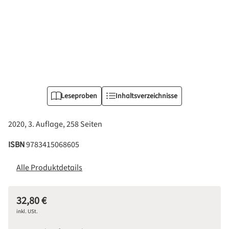
Leseproben
Inhaltsverzeichnisse
2020, 3. Auflage, 258 Seiten
ISBN
9783415068605
Alle Produktdetails
32,80 €
Regulärer Preis:
inkl. USt.