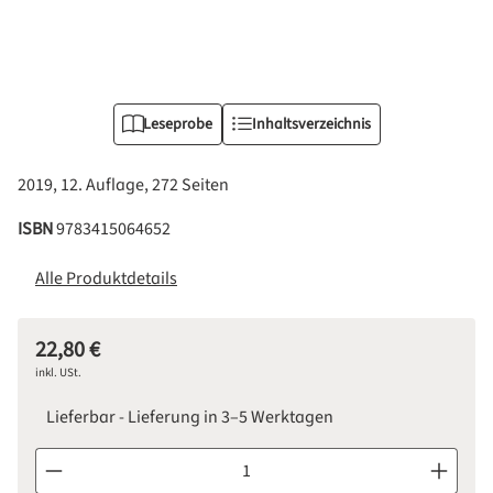
Leseprobe
Inhaltsverzeichnis
2019, 12. Auflage, 272 Seiten
ISBN
9783415064652
Alle Produktdetails
22,80 €
Regulärer Preis:
inkl. USt.
Lieferbar - Lieferung in 3–5 Werktagen
Produkt Anzahl: Gib den gewünschten Wert ein oder benutze d