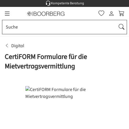
Kompetente Beratung
Zum Hauptinhalt springen
Ware
Digital
CertiFORM Formulare für die
Mietvertragsvermittlung
Bildergalerie überspringen