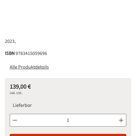
2023,
ISBN
9783415059696
Alle Produktdetails
139,00 €
Regulärer Preis:
inkl. USt.
Lieferbar
Produkt Anzahl: Gib den gewünschten Wert ein oder benutze d