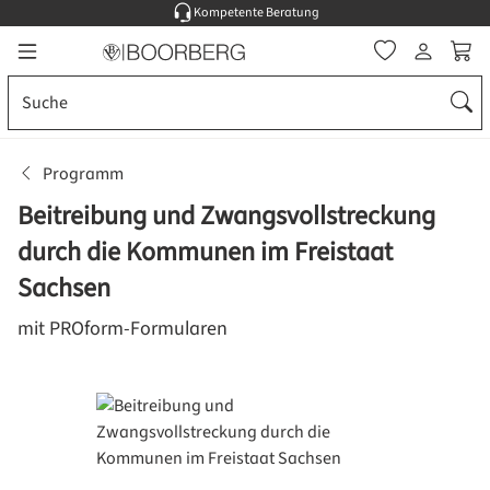
Kompetente Beratung
Zum Hauptinhalt springen
Ware
Programm
Beitreibung und Zwangsvollstreckung
durch die Kommunen im Freistaat
Sachsen
mit PROform-Formularen
Bildergalerie überspringen