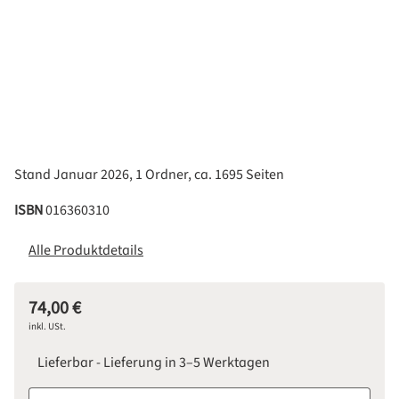
Stand Januar 2026, 1 Ordner, ca. 1695 Seiten
ISBN
016360310
Alle Produktdetails
74,00 €
Regulärer Preis:
inkl. USt.
Lieferbar - Lieferung in 3–5 Werktagen
Produkt Anzahl: Gib den gewünschten Wert ein oder benutze d