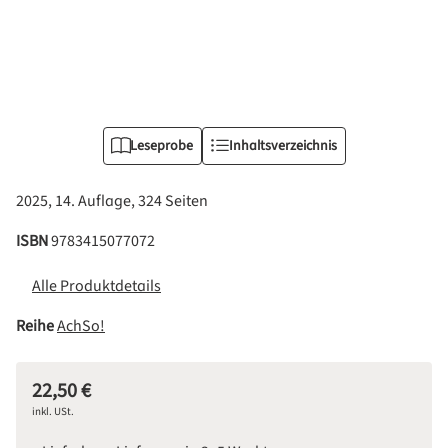
Leseprobe
Inhaltsverzeichnis
2025, 14. Auflage, 324 Seiten
ISBN
9783415077072
Alle Produktdetails
Reihe
AchSo!
22,50 €
Regulärer Preis:
inkl. USt.